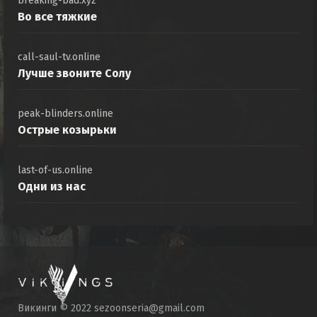
breaking-bad.xyz
Во все тяжкие
call-saul-tv.online
Лучше звоните Солу
peak-blinders.online
Острые козырьки
last-of-us.online
Одни из нас
Викинги © 2022 sezoonseria@gmail.com