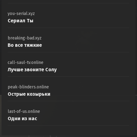
you-serial.xyz
Сериал Ты
breaking-bad.xyz
Во все тяжкие
call-saul-tv.online
Лучше звоните Солу
peak-blinders.online
Острые козырьки
last-of-us.online
Одни из нас