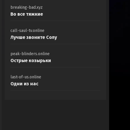
breaking-bad.xyz
Во все тяжкие
call-saul-tv.online
Лучше звоните Солу
peak-blinders.online
Острые козырьки
last-of-us.online
Одни из нас