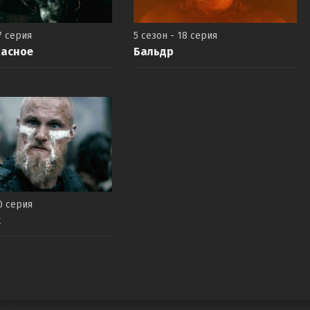
7 серия
5 сезон - 18 серия
жасное
Бальдр
0 серия
к