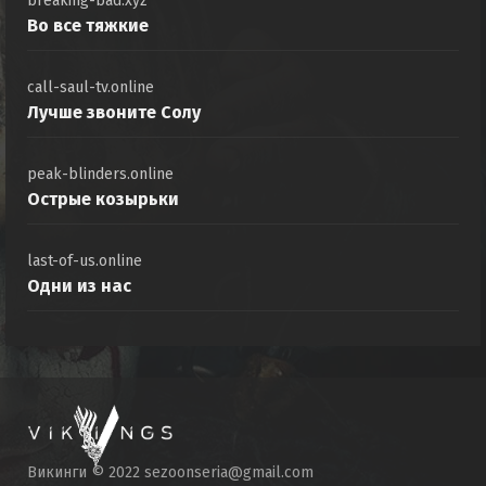
breaking-bad.xyz
Во все тяжкие
call-saul-tv.online
Лучше звоните Солу
peak-blinders.online
Острые козырьки
last-of-us.online
Одни из нас
Викинги © 2022 sezoonseria@gmail.com